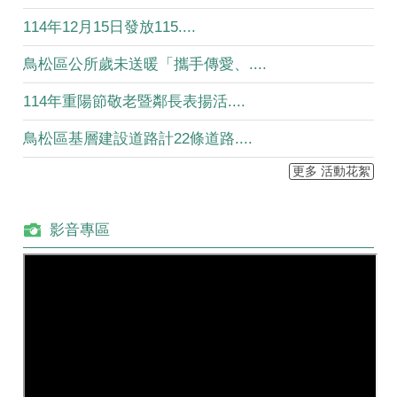
114年12月15日發放115....
鳥松區公所歲未送暖「攜手傳愛、....
114年重陽節敬老暨鄰長表揚活....
鳥松區基層建設道路計22條道路....
更多 活動花絮
影音專區