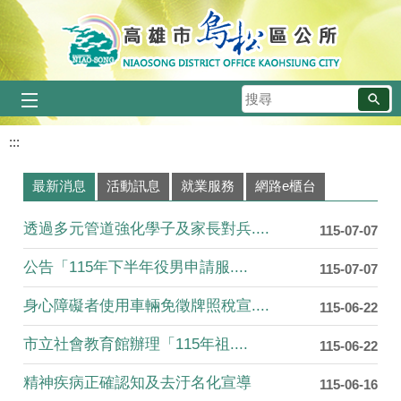
跳到主要內容區塊
搜
尋
:::
澄清湖風景區-富國島
澄清湖九曲橋
澄清湖風景區之鳥松濕地公園
澄清湖畔
澄清湖中興塔
向人民報告
播放中
最新消息
活動訊息
就業服務
網路e櫃台
透過多元管道強化學子及家長對兵....
115-07-07
公告「115年下半年役男申請服....
115-07-07
身心障礙者使用車輛免徵牌照稅宣....
115-06-22
市立社會教育館辦理「115年祖....
115-06-22
精神疾病正確認知及去汙名化宣導
115-06-16