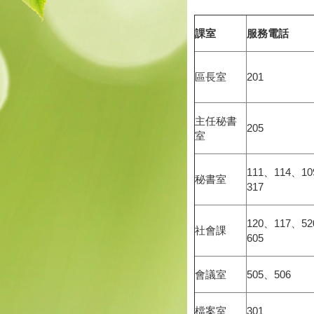
課室
服務電話
區長室
201
主任秘書
205
室
111、114、1
秘書室
317
120、117、5
社會課
605
會議室
505、506
檔案室
301