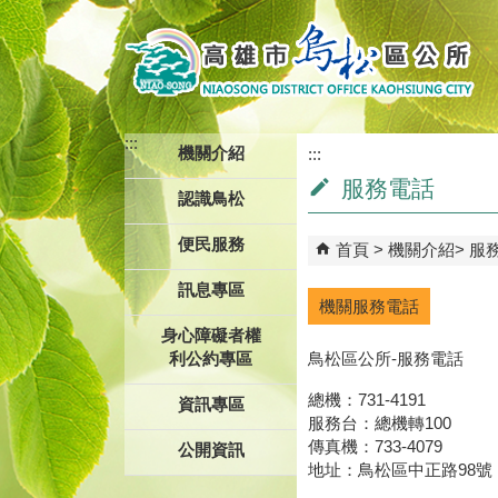
跳到主要內容區塊
:::
機關介紹
:::
服務電話
認識鳥松
便民服務
首頁
機關介紹
服
訊息專區
機關服務電話
身心障礙者權
利公約專區
鳥松區公所-服務電話
總機：731-4191
資訊專區
服務台：總機轉100
傳真機：733-4079
公開資訊
地址：鳥松區中正路98號