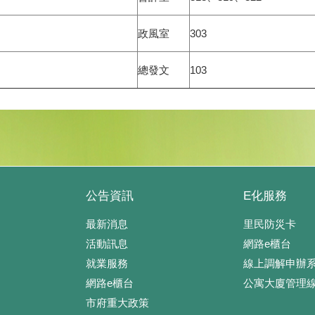
政風室
303
總發文
103
公告資訊
E化服務
最新消息
里民防災卡
活動訊息
網路e櫃台
就業服務
線上調解申辦
網路e櫃台
公寓大廈管理
市府重大政策