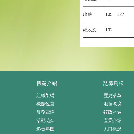
出納
109、127
總收文
102
機關介紹
認識鳥松
組織架構
歷史沿革
機關位置
地理環境
服務電話
行政區域
活動花絮
產業介紹
影音專區
人口概況