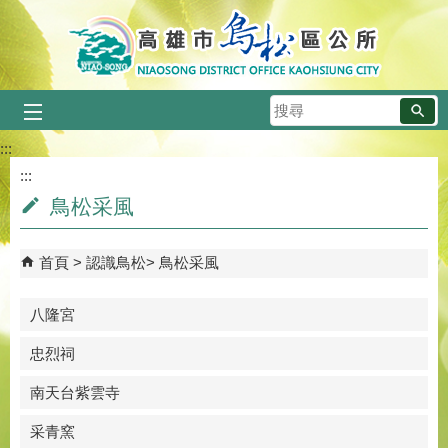
跳到主要內容區塊
搜
尋
:::
:::
鳥松采風
首頁
認識鳥松
鳥松采風
八隆宮
忠烈祠
南天台紫雲寺
采青窯