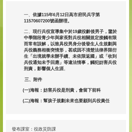
一、
依據
11
5
年
6
月
12
日高市府民兵字
第
11570607200號函辦理
。
二、
現行兵役宣導集中於19歲役齡後男子，鑒於
中學階段青少年與家長對兵役相關規定接觸有限
而常有誤解，以致具役男身分後發生人生規劃與
兵役義務相衝突情形，甚或因不清楚法律界限衍
生「出境就學未辦手續、未依限返國」或「收到
兵役通知未予回應」等違法情事，觸犯妨害兵役
刑責，影響個人生涯
。
三、附件
(
一)海報：妨害兵役是刑責，會留下前科
(二)海報：幫孩子規劃未來也要顧到兵役責任
發布課室：役政災防課