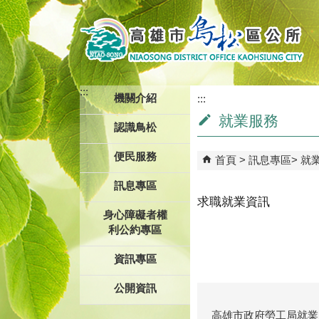
跳到主要內容區塊
:::
機關介紹
:::
就業服務
認識鳥松
便民服務
首頁
訊息專區
就
訊息專區
求職就業資訊
身心障礙者權
利公約專區
資訊專區
公開資訊
高雄市政府勞工局就業