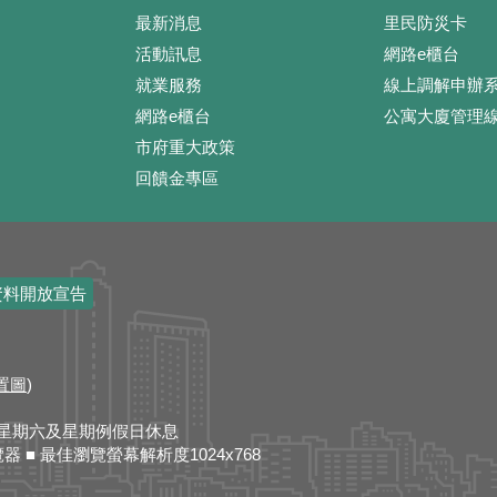
最新消息
里民防災卡
活動訊息
網路e櫃台
就業服務
線上調解申辦
網路e櫃台
公寓大廈管理
市府重大政策
回饋金專區
資料開放宣告
置圖
)
:30、星期六及星期例假日休息
 瀏覽器 ■ 最佳瀏覽螢幕解析度1024x768