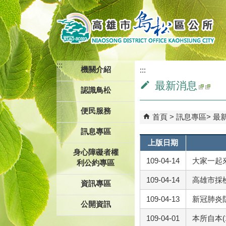
跳到主要內容區塊
:::
機關介紹
:::
最新消息
認識鳥松
便民服務
首頁
訊息專區
最
訊息專區
上版日期
身心障礙者權
109-04-14
大家一起
利公約專區
109-04-14
高雄市採
資訊專區
109-04-13
新冠肺炎
公開資訊
109-04-01
本所自本(