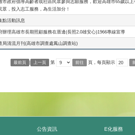
雄市政府倡導高齡者或社區民眾參與志願服務，歡迎高雄市65歲以上
民眾，投入志工服務，為生活加分！
集點活動訊息
辦理高雄市長期照顧服務在厝邊(長照2.0雄安心)1966專線宣導
查局清流月刊(高雄市調查處鳳山調查站)
|
第
頁，每頁顯示
最前頁
上一頁
公告資訊
E化服務