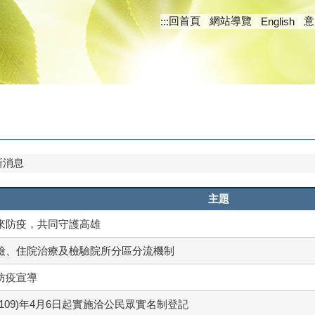
回首頁
網站導覽
意
:::
English
新消息
主題
來防疫，共同守護高雄
檢、住院治療及檢驗院所分區分流機制
防疫宣導
109)年4月6日起實施洽公民眾實名制登記