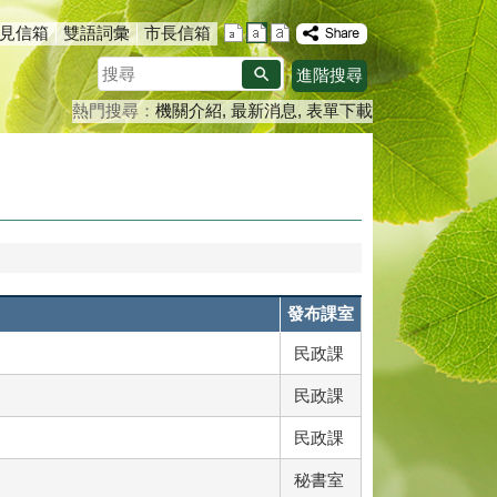
見信箱
雙語詞彙
市長信箱
搜
進階搜尋
尋
熱門搜尋：
機關介紹
最新消息
表單下載
發布課室
民政課
民政課
民政課
秘書室