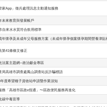
管家App」徵兵處理訊息主動通知服務
年未來教育與發展帳戶
本市自來水水質符合飲用標準
成年懷孕及未成年父母服務方案（未成年懷孕個案懷孕期間營養津貼
法第41條條文修正
光法案主題網─政治獻金專區
查局高雄市調查處鳳山調查站反詐騙標語
08年度希望種子資收站申請暨作業須知
服務「高雄市區政e指通」〜區政便民服務再進化
化碳中毒宣導