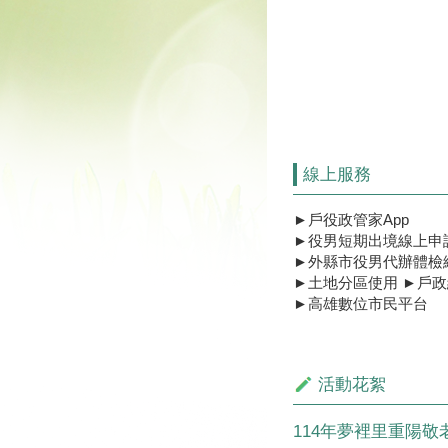
線上服務
►
戶役政管家App
►
役男短期出境線上申請
►
外縣市役男代辦體檢
►
土地分區使用
►
戶政
►
高雄數位市民平台
活動花絮
114年夢裡里重陽敬老