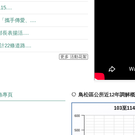
....
攜手傳愛、....
長表揚活....
2條道路....
更多 活動花絮
絲專頁
鳥松區公所近12年調解
103至1
600
500