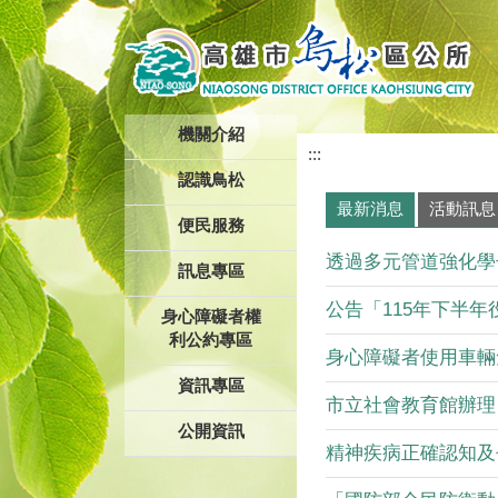
跳到主要內容區塊
機關介紹
:::
認識鳥松
最新消息
活動訊息
便民服務
透過多元管道強化學子
訊息專區
公告「115年下半年役
身心障礙者權
利公約專區
身心障礙者使用車輛免
資訊專區
市立社會教育館辦理「1
公開資訊
精神疾病正確認知及