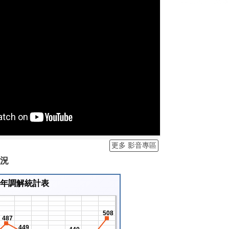
更多 影音專區
概況
14年調解統計表
508
487
449