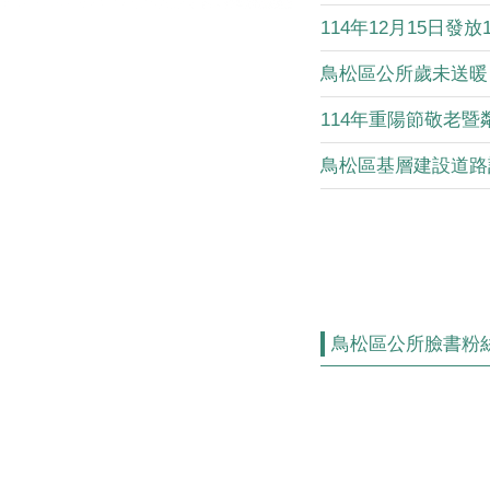
114年12月15日發放115
鳥松區公所歲未送暖「
114年重陽節敬老暨鄰
鳥松區基層建設道路計2
鳥松區公所臉書粉