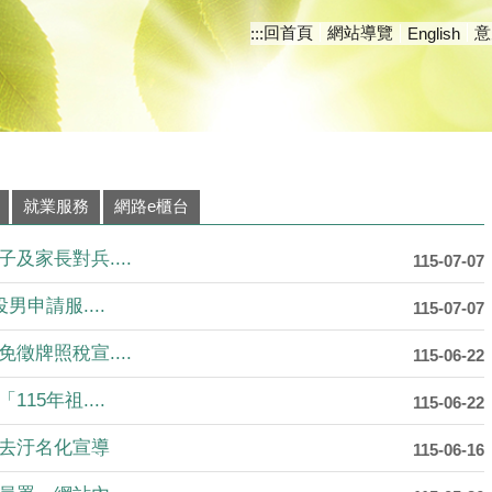
回首頁
網站導覽
意
:::
English
澄清湖風景區-富國島
澄清湖九曲橋
澄清湖風景區之鳥松濕
澄清湖畔
澄清湖中興塔
向人民報告
就業服務
網路e櫃台
及家長對兵....
115-07-07
男申請服....
115-07-07
徵牌照稅宣....
115-06-22
15年祖....
115-06-22
去汙名化宣導
115-06-16