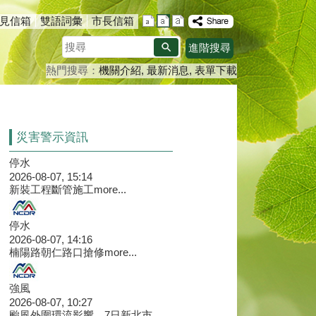
見信箱
雙語詞彙
市長信箱
搜
進階搜尋
尋
熱門搜尋：
機關介紹
最新消息
表單下載
地公園
播放中
災害警示資訊
停水
2026-08-07, 15:14
新裝工程斷管施工
more...
停水
2026-08-07, 14:16
楠陽路朝仁路口搶修
more...
強風
2026-08-07, 10:27
颱風外圍環流影響，7日新北市、