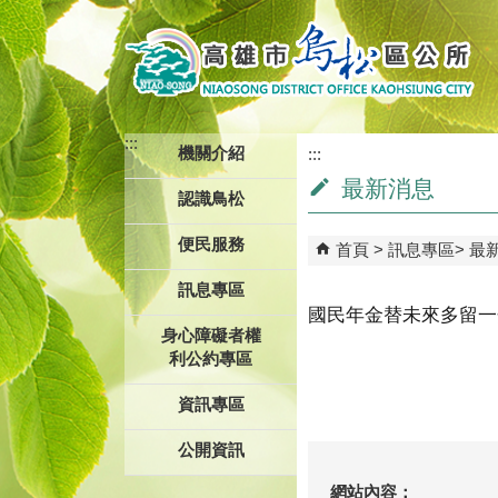
跳到主要內容區塊
:::
機關介紹
:::
最新消息
認識鳥松
便民服務
首頁
訊息專區
最
訊息專區
國民年金替未來多留一
身心障礙者權
利公約專區
資訊專區
公開資訊
網站內容：