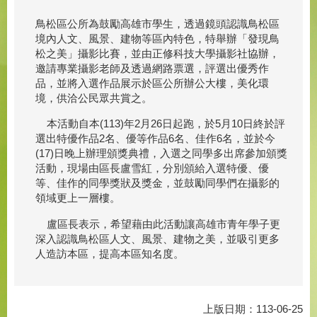
鳥松區公所為鼓勵高雄市學生，透過鏡頭認識鳥松區
境內人文、風景、建物等區內特色，特舉辦「發現鳥
松之美」攝影比賽，並由正修科技大學攝影社協辦，
邀請專業攝影老師及透過網路票選，評選出優秀作
品，並將入選作品展示於區公所辦公大樓，美化環
境，供洽公民眾共賞之。
本活動自本(113)年2月26日起跑，於5月10日終於評
選出特優作品2名、優等作品6名、佳作6名，並於今
(17)日晚上辦理頒獎典禮，入選之同學多出席參加頒獎
活動，現場由區長盧雪紅，分別頒給入選特優、優
等、佳作的同學獎狀及獎金，並鼓勵同學們在攝影的
領域更上一層樓。
盧區長表示，希望藉由此活動讓高雄市青年學子更
深入認識鳥松區人文、風景、建物之美，並吸引更多
人造訪本區，提高本區知名度。
上版日期：113-06-25